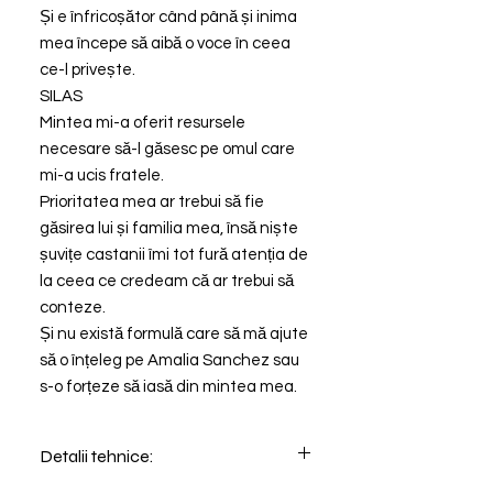
Și e înfricoșător când până și inima
mea începe să aibă o voce în ceea
ce-l privește.
SILAS
Mintea mi-a oferit resursele
necesare să-l găsesc pe omul care
mi-a ucis fratele.
Prioritatea mea ar trebui să fie
găsirea lui și familia mea, însă niște
șuvițe castanii îmi tot fură atenția de
la ceea ce credeam că ar trebui să
conteze.
Și nu există formulă care să mă ajute
să o înțeleg pe Amalia Sanchez sau
s-o forțeze să iasă din mintea mea.
Detalii tehnice: