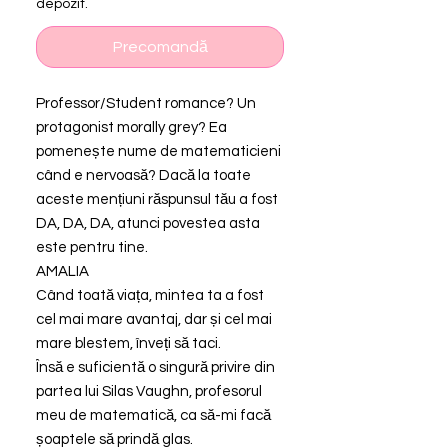
depozit.
Precomandă
Professor/Student romance? Un
protagonist morally grey? Ea
pomenește nume de matematicieni
când e nervoasă? Dacă la toate
aceste mențiuni răspunsul tău a fost
DA, DA, DA, atunci povestea asta
este pentru tine.
AMALIA
Când toată viața, mintea ta a fost
cel mai mare avantaj, dar și cel mai
mare blestem, înveți să taci.
Însă e suficientă o singură privire din
partea lui Silas Vaughn, profesorul
meu de matematică, ca să-mi facă
șoaptele să prindă glas.