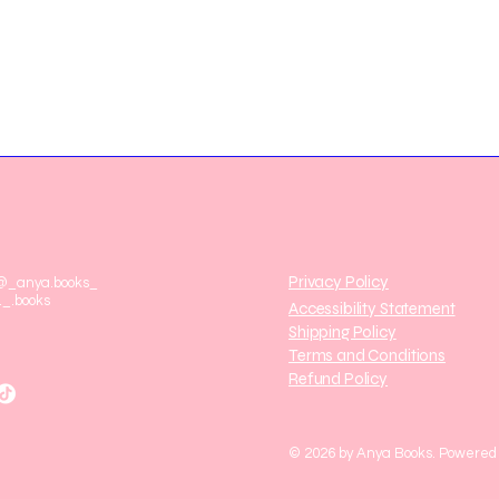
Privacy Policy
 @_anya.books_
._.books
Accessibility Statement
Shipping Policy
Terms and Conditions
Refund Policy
© 2026 by Anya Books. Powered