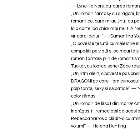
— Lynette Noni, autoarea romanu
„Un roman fantasy cu dragoni, brutal
romantice, care m-au ținut ca pe 
la o carte, ba chiar mai mult. A f
viitoare lecturi!” — Samantha Yo
„O poveste țesută cu măiestrie în
competiții pe viață și pe moarte ș
roman fantasy plin de romantism, pe
Tucker, autoarea seriei Zece respi
„Un ritm alert, o poveste pasion
DRAGONI pe care i-am cunoscut v
palpitantă, sexy și sălbatică!” — 
celor rămași
„Un roman de lăsat din mână! Am
îndrăgostit iremediabil de aceste
Rebecca Yarros a clădit-o cu atât
volum!” — Helena Hunting