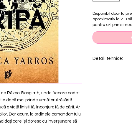
Disponibil doar la p
aproximativ la 2-3 
pentru a-l primi imed
Detalii tehnice:
Editura: STORIA BO
Format: 130x200
Tip de copertă: soft
Nr. Pagini: 696
ui de Război Basgiath, unde fiecare cadet
tie dacă mai prinde următorul răsărit!
că o viață liniștită, înconjurată de cărți. Ar
ribilor. Dar acum, la ordinele comandantului
ndidați care își doresc cu înverșunare să