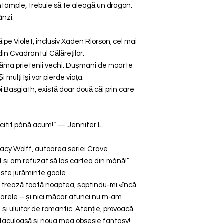
întâmple, trebuie să te aleagă un dragon.
ânzi.
ă pe Violet, inclusiv Xaden Riorson, cel mai
din Cvadrantul Călăreților.
trăma prietenii vechi. Dușmani de moarte
i mulți își vor pierde viața.
i Basgiath, există doar două căi prin care
itit până acum!” — Jennifer L.
acy Wolff, autoarea seriei Crave
 și am refuzat să las cartea din mână!”
este jurăminte goale
 trează toată noaptea, șoptindu-mi «încă
oarele – și nici măcar atunci nu m-am
 și uluitor de romantic. Atenție, provoacă
aculoasă și noua mea obsesie fantasy!