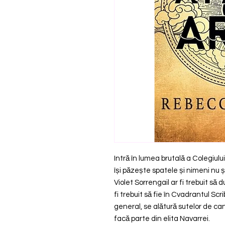
Intră în lumea brutală a Colegiul
își păzește spatele și nimeni nu ș
Violet Sorrengail ar fi trebuit să du
fi trebuit să fie în Cvadrantul Sc
general, se alătură sutelor de ca
facă parte din elita Navarrei.