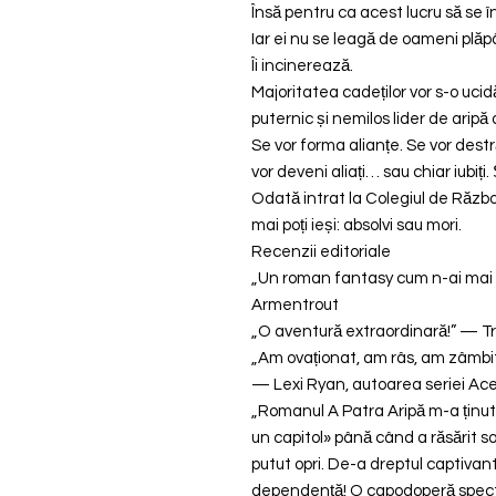
Însă pentru ca acest lucru să se 
Iar ei nu se leagă de oameni plăp
Îi incinerează.
Majoritatea cadeților vor s-o ucid
puternic și nemilos lider de aripă 
Se vor forma alianțe. Se vor des
vor deveni aliați… sau chiar iubiți. Ș
Odată intrat la Colegiul de Războ
mai poți ieși: absolvi sau mori.
Recenzii editoriale
„Un roman fantasy cum n-ai mai c
Armentrout
„O aventură extraordinară!” — Tr
„Am ovaționat, am râs, am zâmbit
— Lexi Ryan, autoarea seriei Ac
„Romanul A Patra Aripă m-a ținut
un capitol» până când a răsărit s
putut opri. De-a dreptul captivant
dependență! O capodoperă spect