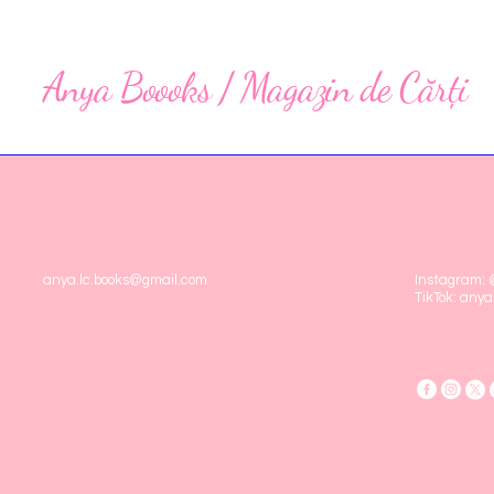
Anya Boooks / Magazin de Cărți
anya.lc.books@gmail.com
Instagram:
TikTok: anya