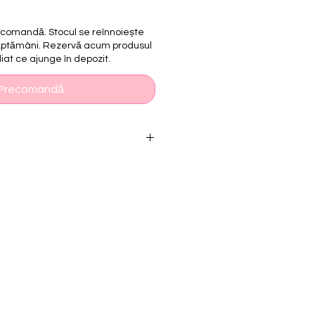
recomandă. Stocul se reînnoiește
săptămâni. Rezervă acum produsul
iat ce ajunge în depozit.
Precomandă
OKS
-cover