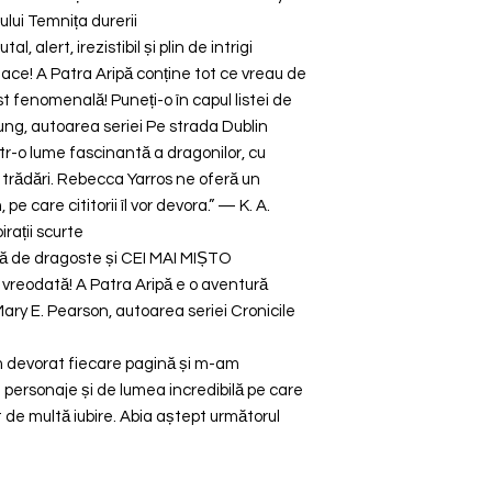
lui Temnița durerii
, alert, irezistibil și plin de intrigi
ace! A Patra Aripă conține tot ce vreau de
ost fenomenală! Puneți-o în capul listei de
ung, autoarea seriei Pe strada Dublin
tr-o lume fascinantă a dragonilor, cu
i trădări. Rebecca Yarros ne oferă un
 care cititorii îl vor devora.” — K. A.
rații scurte
ală de dragoste și CEI MAI MIȘTO
reodată! A Patra Aripă e o aventură
Mary E. Pearson, autoarea seriei Cronicile
 devorat fiecare pagină și m-am
 personaje și de lumea incredibilă pe care
 de multă iubire. Abia aștept următorul