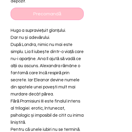
depozit.
Precomandă
Hugo a supraviețuit glonțului.
Dar nu și adevărului.
După Londra, nimic nu mai este
simplu. Lia îl iubește dintr-o viață care
nu-i aparține. Ana îl ajută să vadă ce
alții au ascuns. Alexandra rămâne o
fantomă care încă respiră prin
secrete. Iar Eleanor devine numele
din spatele unei povești mult mai
murdare decât părea.
Fără Promisiuni III este finalul intens
al trilogiei: erotic, întunecat,
psihologic și imposibil de citit cu inima
liniștită.
Pentru că unele iubiri nu se termină.