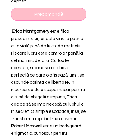
depozit.
Precomandă
Erica Montgomery
este fiica
președintelui, iar asta vine la pachet
cu o viață plină de lux și de restricții.
Fiecare lucru este controlat până la
cel mai mic detaliu. Cu toate
acestea, sub masca de fiică
perfectă pe care o afișează lumii, se
ascunde dorința de libertate. În
încercarea de a scăpa măcar pentru
o clipă de obligațiile impuse, Erica
decide să se întâlnească cu iubitul ei
în secret. O simplă escapadă, însă, se
transformă rapid într-un coșmar.
Robert Maxwell
este un bodyguard
enigmatic, cunoscut pentru