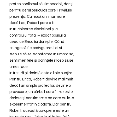
profesionalismul său impecabil, dar și
pentru aerul periculos care îi învăluie
prezența. Cu nouă ani mai mare
decât ea, Robert pare a fi
întruchiparea disciplinei și a
controlului total – exact opusul a
ceea ce Erica își dorește. Când
ajunge să fie bodyguardul ei și
trebuie să se transforme în umbra sa,
sentimentele și dorințele încep să se
amestece.
Între ură și dorință este o linie subțire.
Pentru Erica, Robert devine mai mult
decât un simplu protector; devine o
provocare, un bărbat care îi trezește
dorințe și sentimente pe care nu le-a
experimentat niciodată. Dar pentru
Robert, această apropiere este un
joc periculos – între loialitatea față