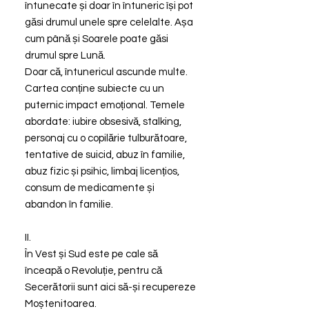
întunecate și doar în întuneric își pot
găsi drumul unele spre celelalte. Așa
cum până și Soarele poate găsi
drumul spre Lună.
Doar că, întunericul ascunde multe.
Cartea conține subiecte cu un
puternic impact emoțional. Temele
abordate: iubire obsesivă, stalking,
personaj cu o copilărie tulburătoare,
tentative de suicid, abuz în familie,
abuz fizic și psihic, limbaj licențios,
consum de medicamente și
abandon în familie.
II.
În Vest și Sud este pe cale să
înceapă o Revoluție, pentru că
Secerătorii sunt aici să-și recupereze
Moștenitoarea.