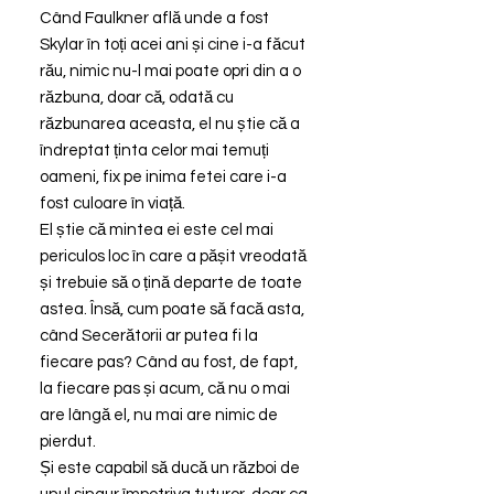
Când Faulkner află unde a fost
Skylar în toți acei ani și cine i-a făcut
rău, nimic nu-l mai poate opri din a o
răzbuna, doar că, odată cu
răzbunarea aceasta, el nu știe că a
îndreptat ținta celor mai temuți
oameni, fix pe inima fetei care i-a
fost culoare în viață.
El știe că mintea ei este cel mai
periculos loc în care a pășit vreodată
și trebuie să o țină departe de toate
astea. Însă, cum poate să facă asta,
când Secerătorii ar putea fi la
fiecare pas? Când au fost, de fapt,
la fiecare pas și acum, că nu o mai
are lângă el, nu mai are nimic de
pierdut.
Și este capabil să ducă un război de