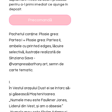
pentru a-l primi imediat ce ajunge în
depozit.
Precomandă
Pachetul conține: Ploaie grea:
Partea I + Ploaie grea: Partea II,
ambele cu printed edges, lăcuire
selectivă, ilustrație realizată de
Sînziana Sava -
@vampressbathory.art, semn de
carte tematic.
I.
În Vestul orașului Dust ei se întorc să-
și găsească Moștenitoarea.
„Numele meu este Faulkner Jones,
Liderul din Vest, și am o obsesie.”