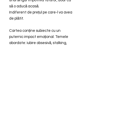
unul singur împotriva tuturor, doar ca
să o aducă acasă.
Indiferent de prețul pe care-l va avea
de plătit.
Cartea conține subiecte cu un
puternic impact emoțional. Temele
abordate: iubire obsesivă, stalking,
personaj cu o copilărie tulburătoare,
tentative de suicid, abuz în familie,
abuz fizic și psihic, limbaj licențios,
consum de medicamente,
internarea fără voie într-un spital de
psihiatrie și abandon în familie.
Detalii Tehnice:
Editura: Sara Dust
Nr. Pagini: 908