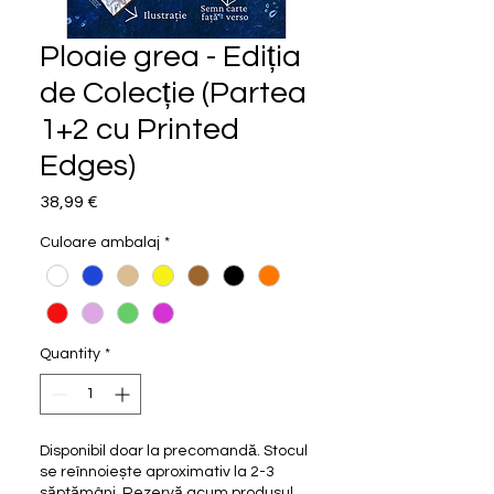
Ploaie grea - Ediția
de Colecție (Partea
1+2 cu Printed
Edges)
Price
38,99 €
Culoare ambalaj
*
Quantity
*
Disponibil doar la precomandă. Stocul
se reînnoiește aproximativ la 2-3
săptămâni. Rezervă acum produsul