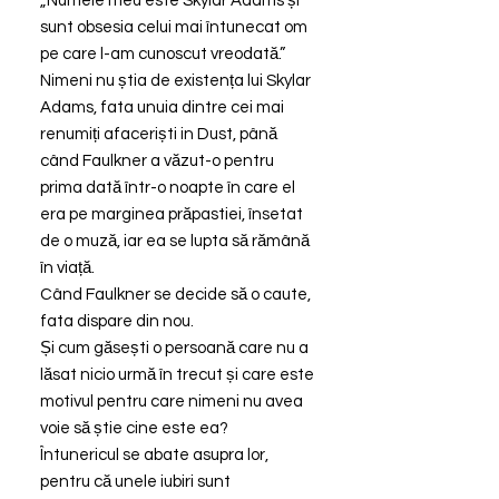
„Numele meu este Skylar Adams și
sunt obsesia celui mai întunecat om
pe care l-am cunoscut vreodată.”
Nimeni nu știa de existența lui Skylar
Adams, fata unuia dintre cei mai
renumiți afaceriști in Dust, până
când Faulkner a văzut-o pentru
prima dată într-o noapte în care el
era pe marginea prăpastiei, însetat
de o muză, iar ea se lupta să rămână
în viață.
Când Faulkner se decide să o caute,
fata dispare din nou.
Și cum găsești o persoană care nu a
lăsat nicio urmă în trecut și care este
motivul pentru care nimeni nu avea
voie să știe cine este ea?
Întunericul se abate asupra lor,
pentru că unele iubiri sunt