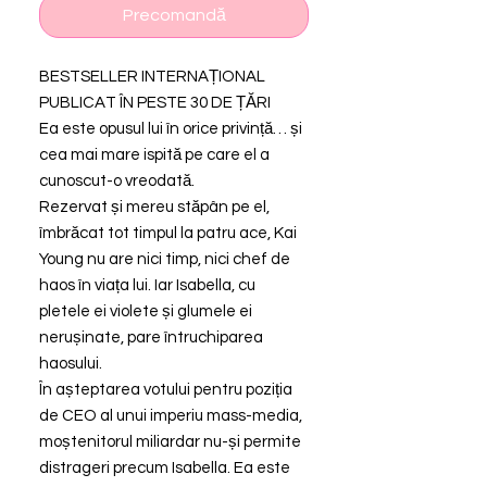
Precomandă
BESTSELLER INTERNAȚIONAL
PUBLICAT ÎN PESTE 30 DE ȚĂRI
Ea este opusul lui în orice privință… și
cea mai mare ispită pe care el a
cunoscut-o vreodată.
Rezervat și mereu stăpân pe el,
îmbrăcat tot timpul la patru ace, Kai
Young nu are nici timp, nici chef de
haos în viața lui. Iar Isabella, cu
pletele ei violete și glumele ei
nerușinate, pare întruchiparea
haosului.
În așteptarea votului pentru poziția
de CEO al unui imperiu mass-media,
moștenitorul miliardar nu-și permite
distrageri precum Isabella. Ea este