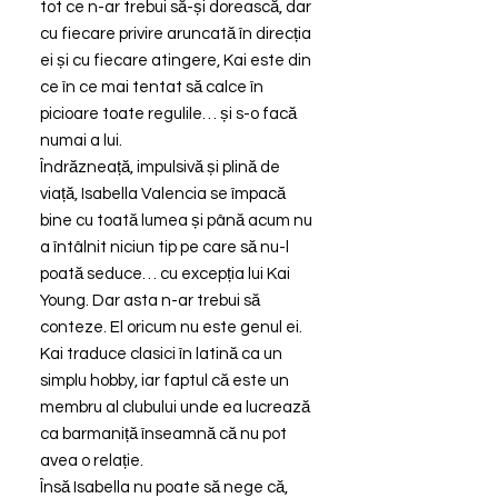
tot ce n-ar trebui să-și dorească, dar
cu fiecare privire aruncată în direcția
ei și cu fiecare atingere, Kai este din
ce în ce mai tentat să calce în
picioare toate regulile… și s-o facă
numai a lui.
Îndrăzneață, impulsivă și plină de
viață, Isabella Valencia se împacă
bine cu toată lumea și până acum nu
a întâlnit niciun tip pe care să nu-l
poată seduce… cu excepția lui Kai
Young. Dar asta n-ar trebui să
conteze. El oricum nu este genul ei.
Kai traduce clasici în latină ca un
simplu hobby, iar faptul că este un
membru al clubului unde ea lucrează
ca barmaniță înseamnă că nu pot
avea o relație.
Însă Isabella nu poate să nege că,