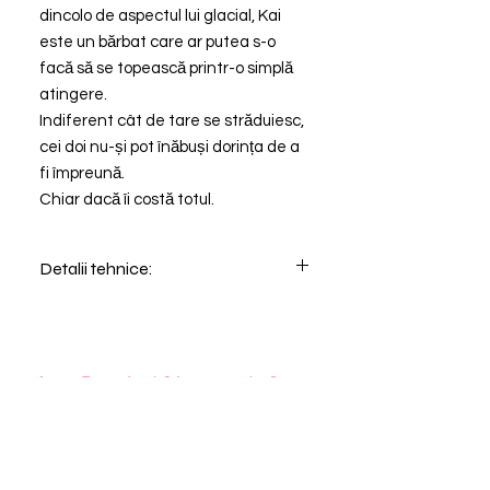
dincolo de aspectul lui glacial, Kai
este un bărbat care ar putea s-o
facă să se topească printr-o simplă
atingere.
Indiferent cât de tare se străduiesc,
cei doi nu-și pot înăbuși dorința de a
fi împreună.
Chiar dacă îi costă totul.
Detalii tehnice:
Editura: Epica
Format: 135x200
Tip de copertă: soft-cover
Nr. Pagini: 448
Anya Boooks / Magazin de Cărți
PRINTED EDGES
anya.lc.books@gmail.com