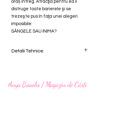
oraș întreg. Atracţia pentru ea îi
distruge toate barierele şi se
trezeşte pus în faţa unei alegeri
imposibile:
SÂNGELE SAU INIMA?
Detalii Tehnice:
Editura: Calypso Books
Nr. Pagini: 834
Dimensiune: 15x23 cm
PRINTED EDGES
Anya Boooks / Magazin de Cărți
anya.lc.books@gmail.com