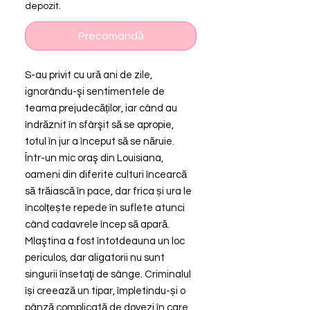
depozit.
Precomandă
S-au privit cu ură ani de zile,
ignorându-şi sentimentele de
teama prejudecăților, iar când au
îndrăznit în sfârşit să se apropie,
totul în jur a început să se năruie.
Într-un mic oraş din Louisiana,
oameni din diferite culturi încearcă
să trăiască în pace, dar frica și ura le
încolțește repede în suflete atunci
când cadavrele încep să apară.
Mlaştina a fost întotdeauna un loc
periculos, dar aligatorii nu sunt
singurii însetaţi de sânge. Criminalul
își creează un tipar, împletindu-și o
pânză complicată de dovezi în care