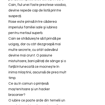
Cain, fiul unei foste preotese voodoo,
devine repede cap de listă printre
suspecți.
Rose este prinsă între căderea
imperiului familiei sale şi iubirea
pentru metisul superb.
Cain se străduiește să îl prindă pe
ucigaş, dar cu cât dezgroapă mai
multe secrete, cu atât adevărul
devine mai crunt. O pasiune
mistuitoare, bani pătați de sânge și o
forță întunecată ce mocnește în
inima mlaștinii, ascunsă de prea mult
timp.
Ce au în comun o prințesă
moștenitoare și un hacker
braconier?
O iubire ce poate arde din temelii un