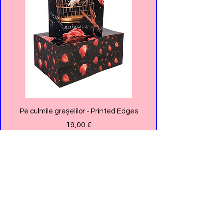
Pe culmile greșelilor - Printed Edges
Price
19,00 €
Pre-Order
Instagram: @_anya.books_
TikTok: @anya._.books