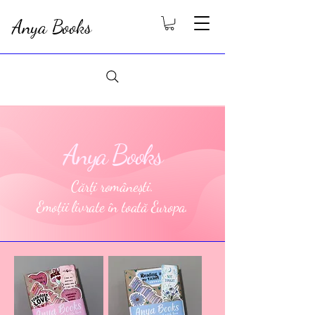
Anya Books
Anya Books
Cărți românești.
Emoții livrate în toată Europa.