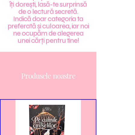
îți dorești, lasă-te surprinsă
de o lectură secretă.
Indică doar categoria ta
preferată și culoarea, iar noi
ne ocupăm de alegerea
unei cărți pentru tine!
Produsele noastre