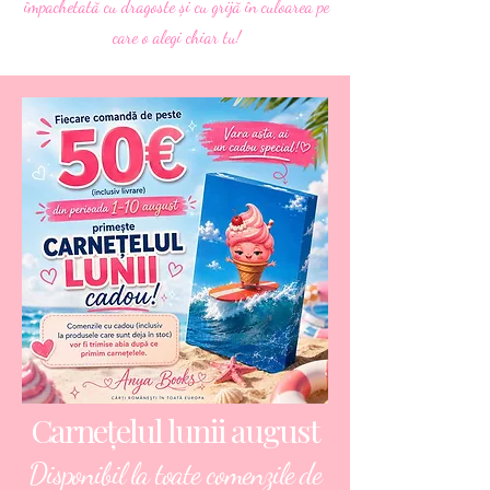
împachetată cu dragoste și cu grijă în culoarea pe
care o alegi chiar tu!
Carnețelul lunii august
Disponibil la toate comenzile de