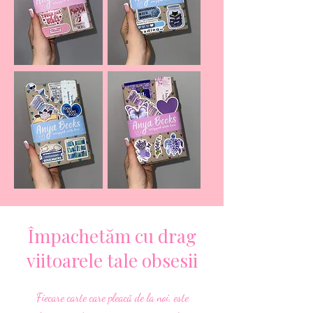
Împachetăm cu drag
viitoarele tale obsesii
Fiecare carte care pleacă de la noi, este