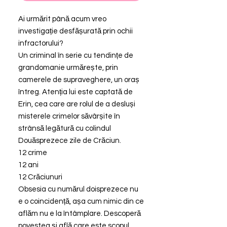
Ai urmărit până acum vreo
investigație desfășurată prin ochii
infractorului?
Un criminal în serie cu tendințe de
grandomanie urmărește, prin
camerele de supraveghere, un oraș
întreg. Atenția lui este captată de
Erin, cea care are rolul de a desluși
misterele crimelor săvârșite în
strânsă legătură cu colindul
Douăsprezece zile de Crăciun.
12 crime
12 ani
12 Crăciunuri
Obsesia cu numărul doisprezece nu
e o coincidență, așa cum nimic din ce
aflăm nu e la întâmplare. Descoperă
povestea și află care este scopul