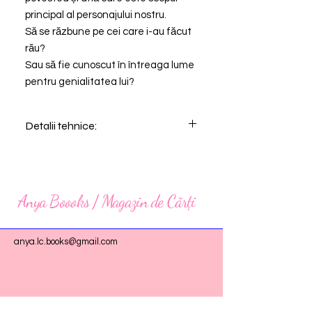
principal al personajului nostru.
Să se răzbune pe cei care i-au făcut
rău?
Sau să fie cunoscut în întreaga lume
pentru genialitatea lui?
Detalii tehnice:
Editura: Celestium
Format: 130x200
Tip de copertă: soft-cover
Nr. Pagini: 272
Anya Boooks / Magazin de Cărți
PRINTED EDGES
anya.lc.books@gmail.com