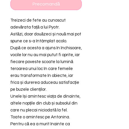
Precomandă
Treizeci de fete au cunoscut
adevărata față a lui Pyotr.
Astăzi, doar douăzeci și nouă mai pot
spune ce s-a întâmplat acolo.
După ce acesta a ajuns în închisoare,
vocile lor nu au mai putut fi oprite, iar
fiecare poveste scoate la lumină
teroarea unui loc în care femeile
erau transformate în obiecte, iar
frica și durerea aduceau satisfacție
pe buzele clienților.
Unele își amintesc viața de dinainte,
altele nopțile din club și subsolul din
care nu plecai niciodată la fel.
Toate o amintesc pe Antonina.
Pentru că ea a murit înainte ca