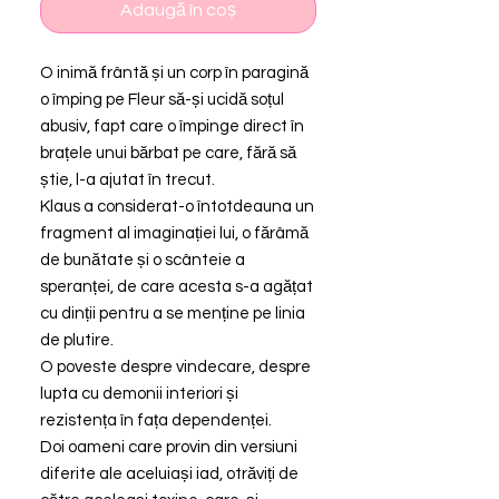
Adaugă în coș
O inimă frântă și un corp în paragină
o împing pe Fleur să-și ucidă soțul
abusiv, fapt care o împinge direct în
brațele unui bărbat pe care, fără să
știe, l-a ajutat în trecut.
Klaus a considerat-o întotdeauna un
fragment al imaginației lui, o fărâmă
de bunătate și o scânteie a
speranței, de care acesta s-a agățat
cu dinții pentru a se menține pe linia
de plutire.
O poveste despre vindecare, despre
lupta cu demonii interiori și
rezistența în fața dependenței.
Doi oameni care provin din versiuni
diferite ale aceluiași iad, otrăviți de