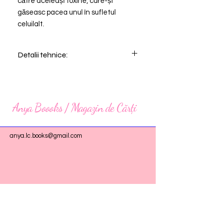
către aceleași toxine, care-și
găseasc pacea unul în sufletul
celuilalt.
Detalii tehnice:
Editura: Calypso Books
Nr. Pagini: 640
PRINTED EDGES
Anya Boooks / Magazin de Cărți
anya.lc.books@gmail.com
Instagram: @_anya.books_