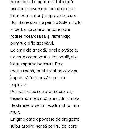
Acest artist enigmatic, totodată
asistent universitar, are un trecut
întunecat, intenții imprevizibile și o
dorință nestăvilită pentru Salem, fata
superbă, cu ochi aurii, care pare
foarte hotărâtă să își riște viața
pentru a afla adevărul.
Ea este de gheață, iar el e o văpaie.
Ea este organizată și rațională, el e
întruchiparea haosului. Ea e
meticuloasă, iar el, total imprevizibil.
Împreună formează un cuplu
exploziv.
Pe măsură ce societăți secrete și
însăși moartea îi pândesc din umbră,
destinele lor se întrepătrund tot mai
mult.
Enigma este o poveste de dragoste
tulburătoare, scrisă pentru cei care