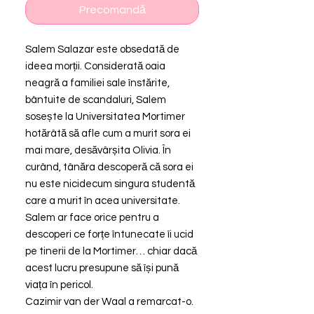
Precomandă
Salem Salazar este obsedată de
ideea morții. Considerată oaia
neagră a familiei sale înstărite,
bântuite de scandaluri, Salem
sosește la Universitatea Mortimer
hotărâtă să afle cum a murit sora ei
mai mare, desăvârșita Olivia. În
curând, tânăra descoperă că sora ei
nu este nicidecum singura studentă
care a murit în acea universitate.
Salem ar face orice pentru a
descoperi ce forțe întunecate îi ucid
pe tinerii de la Mortimer… chiar dacă
acest lucru presupune să își pună
viața în pericol.
Cazimir van der Waal a remarcat-o.