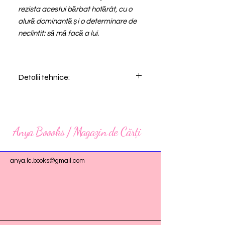
rezista acestui bărbat hotărât, cu o
alură dominantă și o determinare de
neclintit: să mă facă a lui.
Detalii tehnice:
Autor
Hanna Lee
Categorie
Apple Books, Carte
Anya Boooks / Magazin de Cărți
tipărită, Google
Books
anya.lc.books@gmail.com
Genul
Erotic romance
ISBN
978-630-315-053-6
Numar de
400
pagini