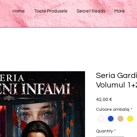
Home
Toate Produsele
Secret Reads
More
Seria Gardi
Volumul 1+
Price
42,00 €
Culoare ambalaj
*
Quantity
*