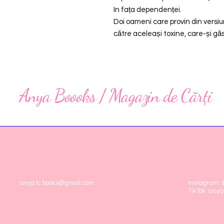
în fața dependenței.
Doi oameni care provin din versiuni
către aceleași toxine, care-și găs
Anya Boooks / Magazin de Cărți
anya.lc.books@gmail.com
Instagram:
TikTok: anya