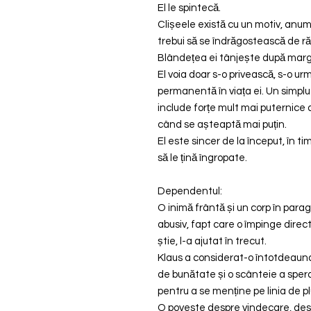
El le spintecă.
Clișeele există cu un motiv, anu
trebui să se îndrăgostească de ră
Blândețea ei tânjește după margin
El voia doar s-o privească, s-o u
permanentă în viața ei. Un simplu p
include forțe mult mai puternice d
când se așteaptă mai puțin.
El este sincer de la început, în 
să le țină îngropate.
Dependentul:
O inimă frântă și un corp în parag
abusiv, fapt care o împinge direct
știe, l-a ajutat în trecut.
Klaus a considerat-o întotdeauna
de bunătate și o scânteie a spera
pentru a se menține pe linia de pl
O poveste despre vindecare, despr