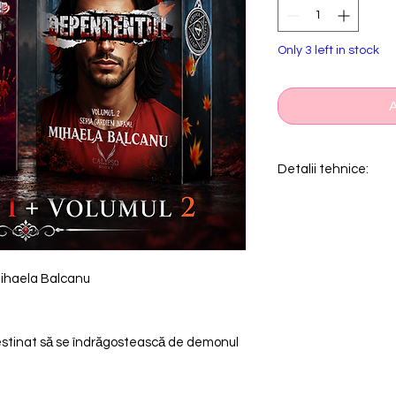
Only 3 left in stock
A
Detalii tehnice:
Editura: Calypso Bo
2 cărți
PRINTED EDGES
 Mihaela Balcanu
stinat să se îndrăgostească de demonul