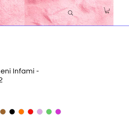
eni Infami -
2