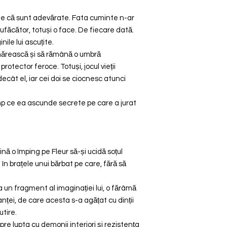
me că sunt adevărate. Fata cuminte n-ar
ufăcător, totuși o face. De fiecare dată.
ile lui ascuțite.
rmărească și să rămână o umbră
rotector feroce. Totuși, jocul vieții
ecât el, iar cei doi se ciocnesc atunci
timp ce ea ascunde secrete pe care a jurat
ină o împing pe Fleur să-și ucidă soțul
 în brațele unui bărbat pe care, fără să
 un fragment al imaginației lui, o fărâmă
nței, de care acesta s-a agățat cu dinții
utire.
e lupta cu demonii interiori și rezistența