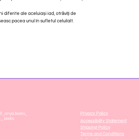
 diferite ale aceluiași iad, otrăviți de
easc pacea unul în sufletul celuilalt.
Privacy Policy
 @_anya.books_
._.books
Accessibility Statement
Shipping Policy
Terms and Conditions