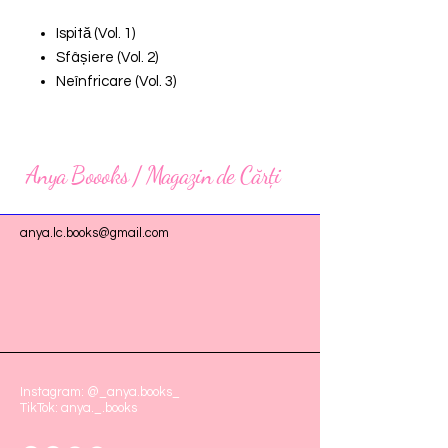
Ispită (Vol. 1)
Sfâșiere (Vol. 2)
Neînfricare (Vol. 3)
Anya Boooks / Magazin de Cărți
anya.lc.books@gmail.com
Instagram: @_anya.books_
TikTok: anya._.books