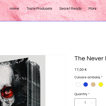
Home
Toate Produsele
Secret Reads
More
The Never 
Price
17,00 €
Culoare ambalaj
*
Quantity
*