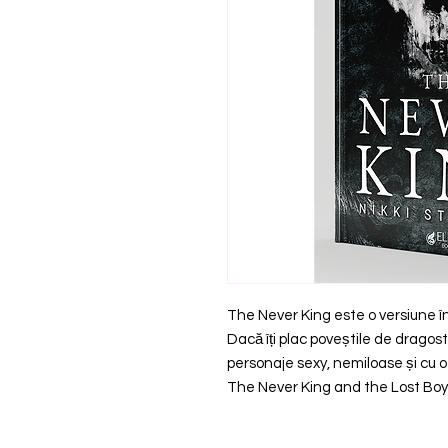
The Never King este o versiune în
Dacă îți plac poveștile de dragost
personaje sexy, nemiloase și cu o
The Never King and the Lost Boy