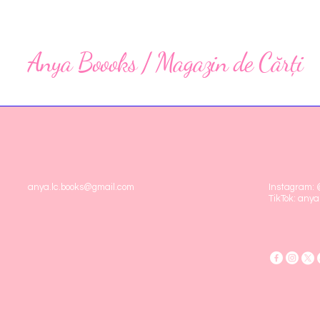
Anya Boooks / Magazin de Cărți
anya.lc.books@gmail.com
Instagram:
TikTok: anya