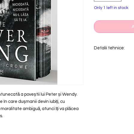
Only 1 left in stock
A
Detalii tehnice:
Autor
Categorie
Genul
tunecată a poveștii lui Peter și Wendy.
e în care dușmanii devin iubiți, cu
 moralitate ambiguă, atunci îți va plăcea
Numar de pagi
s.
ISBN