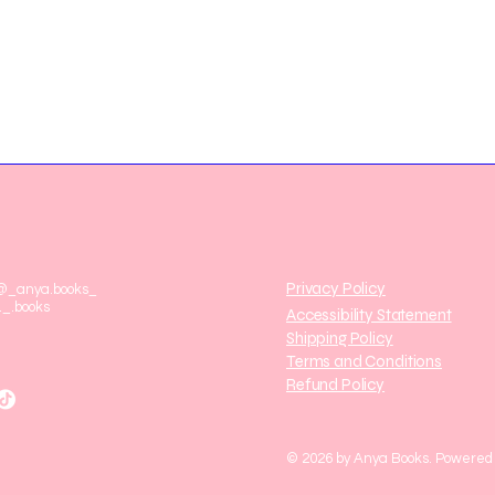
Format
Privacy Policy
 @_anya.books_
._.books
Accessibility Statement
Shipping Policy
Terms and Conditions
Refund Policy
© 2026 by Anya Books. Powered