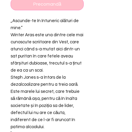
Precomandă
„Ascunde-te în întuneric alături de
mine.”
Winter Aras este una dintre cele mai
cunoscute scriitoare din Vest, care
atunci când s-a mutat aici dintr-un
sat puritan în care fetele aveau
sfârșituri dubioase, trecutul s-a ținut
de ea ca un scai.
Steph Jones s-a întors de la
dezalcoolizare pentru a treia oară.
Este marele lui secret, care trebuie
să rămână așa, pentru că în înalta
societate și în poziția sa de lider,
defectul lui nu are ce căuta,
indiferent de ce l-ar fi aruncat în
patima alcoolului.