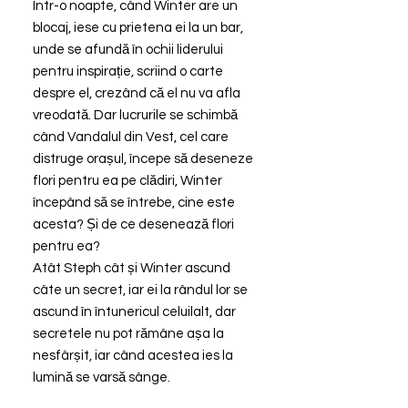
Într-o noapte, când Winter are un
blocaj, iese cu prietena ei la un bar,
unde se afundă în ochii liderului
pentru inspirație, scriind o carte
despre el, crezând că el nu va afla
vreodată. Dar lucrurile se schimbă
când Vandalul din Vest, cel care
distruge orașul, începe să deseneze
flori pentru ea pe clădiri, Winter
începând să se întrebe, cine este
acesta? Și de ce desenează flori
pentru ea?
Atât Steph cât și Winter ascund
câte un secret, iar ei la rândul lor se
ascund în întunericul celuilalt, dar
secretele nu pot rămâne așa la
nesfârșit, iar când acestea ies la
lumină se varsă sânge.