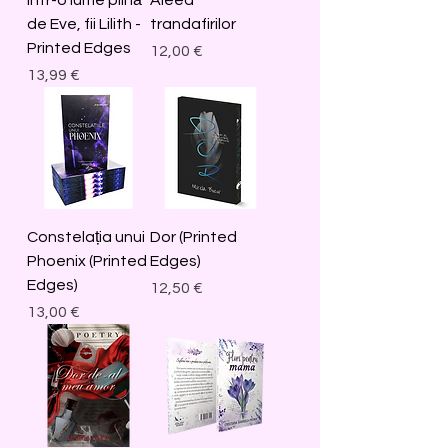
de Eve, fii Lilith -
trandafirilor
Printed Edges
Price
12,00 €
Price
13,99 €
Constelația unui
Dor (Printed
Phoenix (Printed
Edges)
Edges)
Price
12,50 €
Price
13,00 €