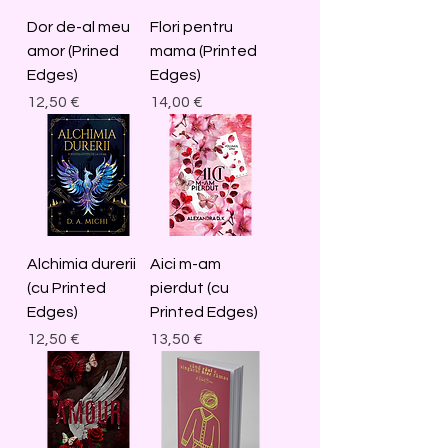
Dor de-al meu
Flori pentru
amor (Prined
mama (Printed
Edges)
Edges)
Price
Price
12,50 €
14,00 €
Alchimia durerii
Aici m-am
(cu Printed
pierdut (cu
Edges)
Printed Edges)
Price
Price
12,50 €
13,50 €