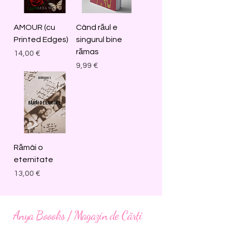
AMOUR (cu
Când răul e
Printed Edges)
singurul bine
rămas
Price
14,00 €
Price
9,99 €
Rămâi o
eternitate
Price
13,00 €
Anya Boooks / Magazin de Cărți