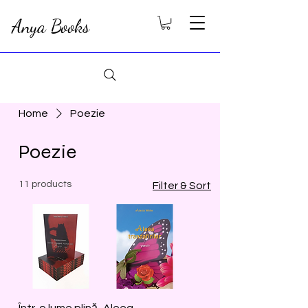
Anya Books
Home
Poezie
Poezie
11 products
Filter & Sort
Într-o lume plină
Aleea